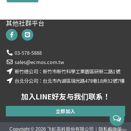
A
l
t
其他社群平台
e
F
L
r
a
i
n
c
n
a
e
e
03-578-5888
t
b
i
o
sales@ecmos.com.tw
o
v
新竹總公司：新竹市新竹科學工業園區研新二路1號
k
e
-
:
台北分公司：台北市內湖區瑞光路478巷18弄32號7樓
f
加入LINE好友与我们联系！
立即加入
Copyright © 2026
飞虹高科股份有限公司
｜
隐私权政策