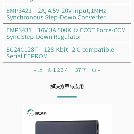
EMP3421｜2A, 4.5V-20V Input,1MHz
Synchronous Step-Down Converter
EMP3431｜16V 3A 500KHz ECOT Force-CCM
Sync Step-Down Regulator
EC24C128T｜128-Kbit I 2 C-compatible
Serial EEPROM
« 上一页
1
2
3
4
…
37
下一页 »
解决方案与应用