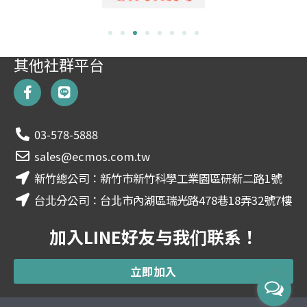
其他社群平台
F
L
a
i
c
n
e
e
03-578-5888
b
o
sales@ecmos.com.tw
o
新竹總公司：新竹市新竹科學工業園區研新二路1號
k
-
台北分公司：台北市內湖區瑞光路478巷18弄32號7樓
f
加入LINE好友与我们联系！
立即加入