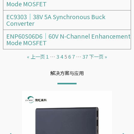
Mode MOSFET
EC9303｜38V 5A Synchronous Buck
Converter
ENP60S06D6｜60V N-Channel Enhancement
Mode MOSFET
« 上一页
1
…
3
4
5
6
7
…
37
下一页 »
解决方案与应用