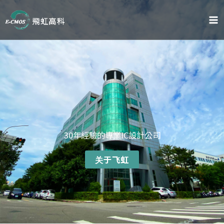
跳
至
内
容
30年經驗的專業IC設計公司
关于飞虹