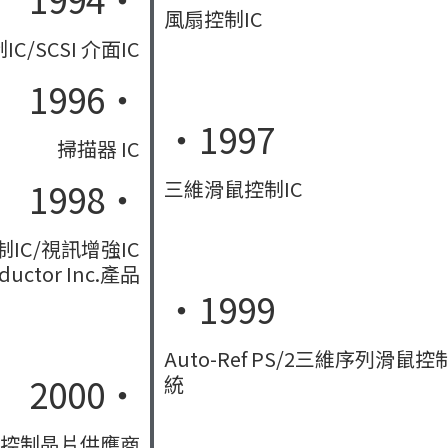
風扇控制IC
IC/SCSI 介面IC
1996‧
‧1997
掃描器 IC
1998‧
三維滑鼠控制IC
控制IC/視訊增強IC
ductor Inc.產品
‧1999
Auto-Ref PS/2三維序列滑鼠
2000‧
統
控制晶片供應商