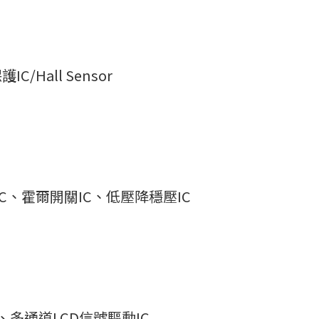
/Hall Sensor
IC、霍爾開關IC、低壓降穩壓IC
、多通道LCD信號驅動IC