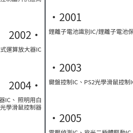
‧2001
2002‧
鋰離子電池識別IC/鋰離子電池保護IC
比式運算放大器IC
‧2003
2004‧
鍵盤控制IC、PS2光學滑鼠控制
換器IC、 照明用白
+P 光學滑鼠控制器
‧2005
電壓偵測IC、背光二極體驅動IC