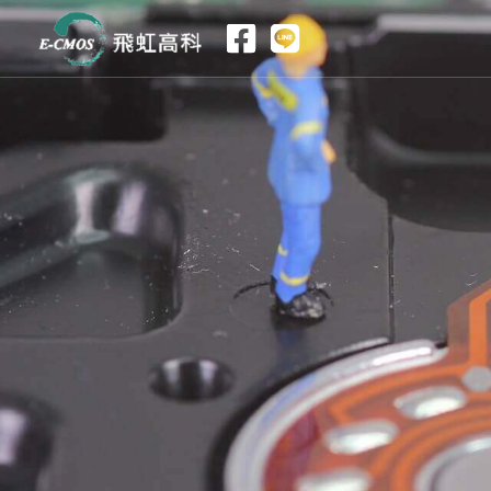
跳
至
主
要
內
容