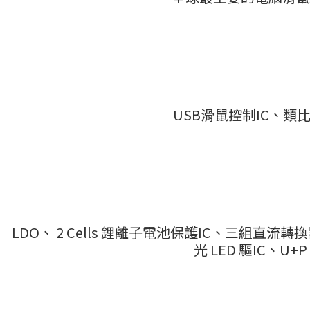
USB滑鼠控制IC、類
LDO、 2 Cells 鋰離子電池保護IC、三組直流轉
光 LED 驅IC、U