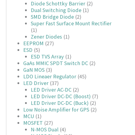
Diode Schottky Barrier
(2)
Dual Switching Diode
(1)
SMD Bridge Diode
(2)
Super Fast Surface Mount Rectifier
(1)
Zener Diodes
(1)
EEPROM
(27)
ESD
(5)
ESD TVS Array
(1)
GaAs MMIC SPDT Switch DC
(2)
GaN MOS
(3)
LDO Lineaer Regulator
(45)
LED Driver
(37)
LED Driver AC-DC
(2)
LED Driver DC-DC (Boost)
(7)
LED Driver DC-DC (Buck)
(2)
Low Noise Amplifier for GPS
(2)
MCU
(1)
MOSFET
(27)
N-MOS Dual
(4)