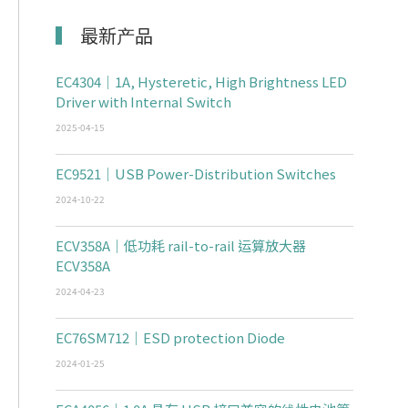
最新产品
EC4304｜1A, Hysteretic, High Brightness LED
Driver with Internal Switch
2025-04-15
EC9521｜USB Power-Distribution Switches
2024-10-22
ECV358A｜低功耗 rail-to-rail 运算放大器
ECV358A
2024-04-23
EC76SM712｜ESD protection Diode
2024-01-25