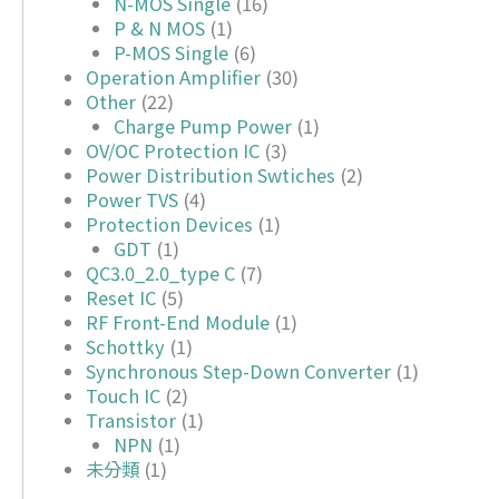
N-MOS Single
(16)
P & N MOS
(1)
P-MOS Single
(6)
Operation Amplifier
(30)
Other
(22)
Charge Pump Power
(1)
OV/OC Protection IC
(3)
Power Distribution Swtiches
(2)
Power TVS
(4)
Protection Devices
(1)
GDT
(1)
QC3.0_2.0_type C
(7)
Reset IC
(5)
RF Front-End Module
(1)
Schottky
(1)
Synchronous Step-Down Converter
(1)
Touch IC
(2)
Transistor
(1)
NPN
(1)
未分類
(1)