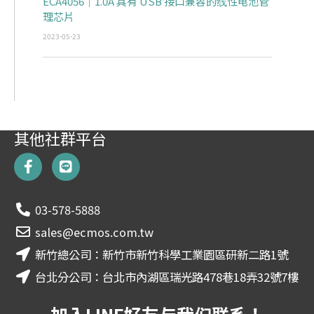
ECA4056｜1.0A 具有 USB 接口兼容的线性电池管
理芯片
2023-05-23
其他社群平台
F
L
a
i
c
n
e
e
03-578-5888
b
o
sales@ecmos.com.tw
o
新竹總公司：新竹市新竹科學工業園區研新二路1號
k
-
台北分公司：台北市內湖區瑞光路478巷18弄32號7樓
f