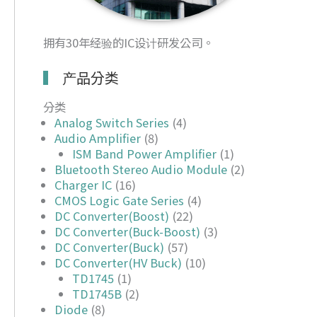
拥有30年经验的IC设计研发公司。
产品分类
分类
Analog Switch Series
(4)
Audio Amplifier
(8)
ISM Band Power Amplifier
(1)
Bluetooth Stereo Audio Module
(2)
Charger IC
(16)
CMOS Logic Gate Series
(4)
DC Converter(Boost)
(22)
DC Converter(Buck-Boost)
(3)
DC Converter(Buck)
(57)
DC Converter(HV Buck)
(10)
TD1745
(1)
TD1745B
(2)
Diode
(8)