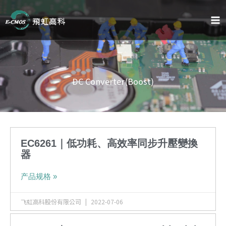
跳
至
内
容
DC Converter(Boost)
页
页
面
面
EC6261｜低功耗、高效率同步升壓變換
器
产品规格 »
飞虹高科股份有限公司
2022-07-06