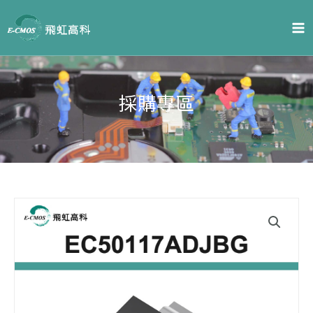
跳
至
内
容
採購專區