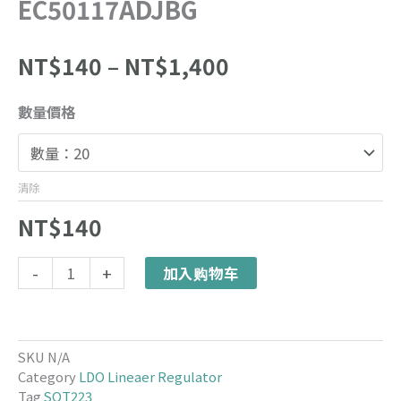
EC50117ADJBG
价
NT$
140
–
NT$
1,400
格
范
EC50117ADJBG
數量價格
围：
数
NT$140
量
至
NT$1,400
清除
NT$
140
Alternative:
-
+
加入购物车
SKU
N/A
Category
LDO Lineaer Regulator
Tag
SOT223