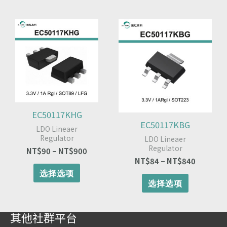
择
择
这
这
本
价
本
价
些
些
格
格
产
产
选
选
范
范
品
品
项
项
围：
围：
有
有
NT$90
NT$84
多
多
至
至
种
种
NT$900
NT$840
变
变
体。
体。
可
可
EC50117KHG
在
在
EC50117KBG
LDO Lineaer
产
产
Regulator
LDO Lineaer
品
品
Regulator
NT$
90
–
NT$
900
页
页
NT$
84
–
NT$
840
面
面
选择选项
上
上
选择选项
选
选
择
择
这
这
其他社群平台
些
些