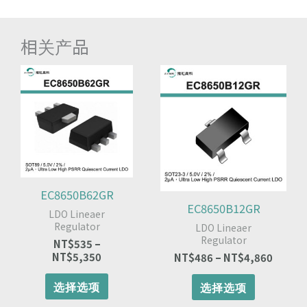
相关产品
价
本
本
价
格
格
产
产
范
范
品
品
围：
围：
有
有
NT$535
NT$48
多
多
至
至
种
种
NT$5,350
NT$4,
变
变
体。
体。
可
可
EC8650B62GR
在
在
EC8650B12GR
LDO Lineaer
产
产
Regulator
LDO Lineaer
品
品
Regulator
NT$
535
–
页
页
NT$
5,350
NT$
486
–
NT$
4,860
面
面
上
上
选择选项
选择选项
选
选