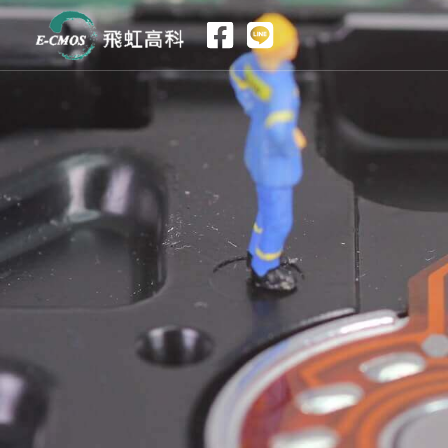
跳
至
内
容