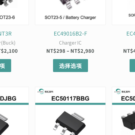
变
变
体。
体。
可
可
在
在
产
产
NT3R
EC49016B2-F
EC
品
品
r(Buck)
Charger IC
页
页
T$
2,100
NT$
298
–
NT$
2,980
NT$
面
面
上
上
项
选择选项
选
选
择
择
这
这
价
价
本
本
些
些
格
格
产
产
选
选
范
范
品
品
项
项
围：
围：
有
有
NT$140
NT$96
多
多
至
至
种
NT$1,400
种
NT$960