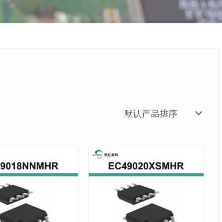
价
价
本
本
格
格
产
产
范
范
品
品
围：
围：
有
有
NT$412
NT$863
多
多
至
至
种
NT$4,120
种
NT$8,62