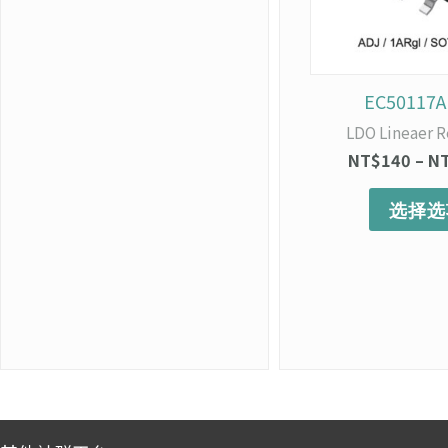
EC50117
LDO Lineaer R
NT$
140
–
N
选择选