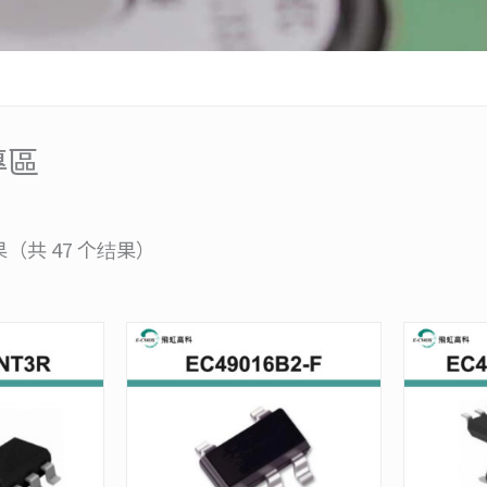
專區
结果（共 47 个结果）
价
价
本
本
格
格
产
产
范
范
品
品
围：
围：
有
有
NT$210
NT$298
多
多
至
至
种
NT$2,100
种
NT$2,980