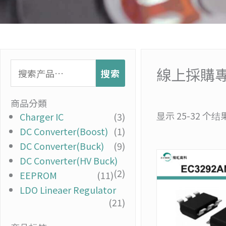
搜
線上採購
搜索
索：
商品分類
显示 25-32 个
Charger IC
(3)
DC Converter(Boost)
(1)
DC Converter(Buck)
(9)
DC Converter(HV Buck)
(2)
EEPROM
(11)
LDO Lineaer Regulator
(21)