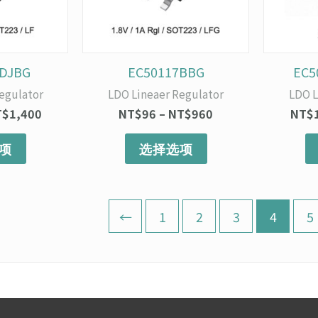
变
变
体。
体。
可
可
在
在
产
产
ADJBG
EC50117BBG
EC5
品
品
egulator
LDO Lineaer Regulator
LDO L
页
页
T$
1,400
NT$
96
–
NT$
960
NT$
面
面
上
上
项
选择选项
选
选
择
择
这
这
些
些
←
1
2
3
4
5
选
选
项
项