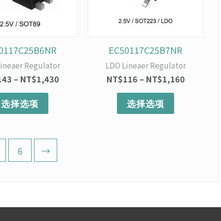
变
变
体。
体。
可
可
在
在
产
产
0117C25B6NR
EC50117C25B7NR
品
品
ineaer Regulator
LDO Lineaer Regulator
页
页
143
–
NT$
1,430
NT$
116
–
NT$
1,160
面
面
上
上
选择选项
选择选项
选
选
择
择
这
这
些
些
6
→
选
选
项
项