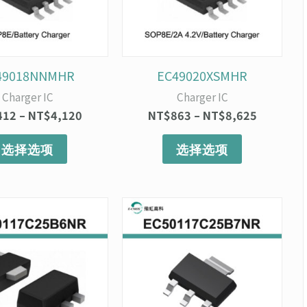
变
变
体。
体。
可
可
在
在
产
产
49018NNMHR
EC49020XSMHR
品
品
Charger IC
Charger IC
页
页
412
–
NT$
4,120
NT$
863
–
NT$
8,625
面
面
上
上
选择选项
选择选项
选
选
择
择
这
这
价
价
本
本
些
些
格
格
产
产
选
选
范
范
品
品
项
项
围：
围：
有
有
NT$143
NT$116
多
多
至
至
种
NT$1,430
种
NT$1,16