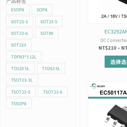
产品标签
ESOP8
SOP8
SOT23-3
SOT23-5
EC3292A
SOT23-6
SOT89
DC Converte
SOT223
NT$
210
–
N
TDFN3*3 12L
选择选
TO220 5L
TO263 5L
TSOT23-3L
TSOT23-5
TSOT23-6
TSSOP8