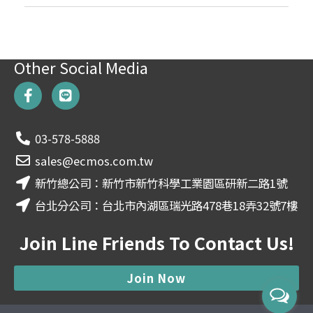
Other Social Media
F
L
a
i
c
n
e
e
03-578-5888
b
o
sales@ecmos.com.tw
o
新竹總公司：新竹市新竹科學工業園區研新二路1號
k
-
台北分公司：台北市內湖區瑞光路478巷18弄32號7樓
f
Join Line Friends To Contact Us!
Join Now