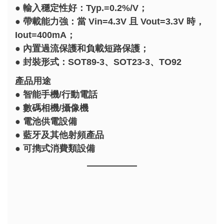
● 輸入穩定性好：Typ.=0.2%/V；
● 帶載能力強：當 Vin=4.3V 且 Vout=3.3V 時，
Iout=400mA；
● 內置過流保護和負載短路保護；
● 封裝形式：SOT89-3、SOT23-3、TO92
產品用途
● 智能手機/行動電話
● 數碼相機/攝像機
● 電池供電設備
● 藍牙及其他射頻產品
● 可擕式消費類設備