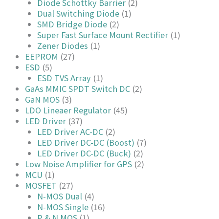
Diode Schottky Barrier
(2)
Dual Switching Diode
(1)
SMD Bridge Diode
(2)
Super Fast Surface Mount Rectifier
(1)
Zener Diodes
(1)
EEPROM
(27)
ESD
(5)
ESD TVS Array
(1)
GaAs MMIC SPDT Switch DC
(2)
GaN MOS
(3)
LDO Lineaer Regulator
(45)
LED Driver
(37)
LED Driver AC-DC
(2)
LED Driver DC-DC (Boost)
(7)
LED Driver DC-DC (Buck)
(2)
Low Noise Amplifier for GPS
(2)
MCU
(1)
MOSFET
(27)
N-MOS Dual
(4)
N-MOS Single
(16)
P & N MOS
(1)