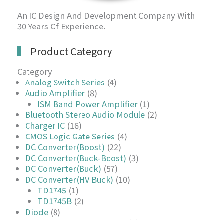
An IC Design And Development Company With
30 Years Of Experience.
Product Category
Category
Analog Switch Series
(4)
Audio Amplifier
(8)
ISM Band Power Amplifier
(1)
Bluetooth Stereo Audio Module
(2)
Charger IC
(16)
CMOS Logic Gate Series
(4)
DC Converter(Boost)
(22)
DC Converter(Buck-Boost)
(3)
DC Converter(Buck)
(57)
DC Converter(HV Buck)
(10)
TD1745
(1)
TD1745B
(2)
Diode
(8)