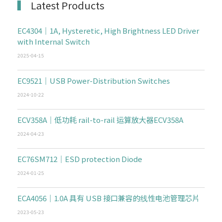
Latest Products
EC4304｜1A, Hysteretic, High Brightness LED Driver
with Internal Switch
2025-04-15
EC9521｜USB Power-Distribution Switches
2024-10-22
ECV358A｜低功耗 rail-to-rail 运算放大器ECV358A
2024-04-23
EC76SM712｜ESD protection Diode
2024-01-25
ECA4056｜1.0A 具有 USB 接口兼容的线性电池管理芯片
2023-05-23