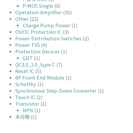
P-MOS Single
(6)
Operation Amplifier
(30)
Other
(22)
Charge Pump Power
(1)
OV/OC Protection IC
(3)
Power Distribution Swtiches
(2)
Power TVS
(4)
Protection Devices
(1)
GDT
(1)
QC3.0_2.0_type C
(7)
Reset IC
(5)
RF Front-End Module
(1)
Schottky
(1)
Synchronous Step-Down Converter
(1)
Touch IC
(2)
Transistor
(1)
NPN
(1)
未分類
(1)