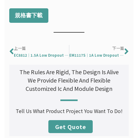
規格書下載
Prev
Ne
上一篇
下一篇
EC8812｜1.5A Low Dropout Linear Regulator
EM1117S｜1A Low Dropout Precision Voltage Regulator
The Rules Are Rigid, The Design Is Alive
We Provide Flexible And Flexible
Customized Ic And Module Design
Tell Us What Product Project You Want To Do!
Get Quote