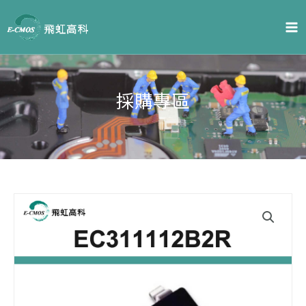
跳
至
主
要
內
容
採購專區