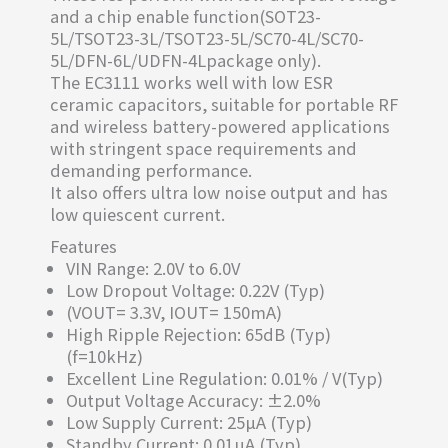
and a chip enable function(SOT23-
5L/TSOT23-3L/TSOT23-5L/SC70-4L/SC70-
5L/DFN-6L/UDFN-4Lpackage only).
The EC3111 works well with low ESR
ceramic capacitors, suitable for portable RF
and wireless battery-powered applications
with stringent space requirements and
demanding performance.
It also offers ultra low noise output and has
low quiescent current.
Features
VIN Range: 2.0V to 6.0V
Low Dropout Voltage: 0.22V (Typ)
(VOUT= 3.3V, IOUT= 150mA)
High Ripple Rejection: 65dB (Typ)
(f=10kHz)
Excellent Line Regulation: 0.01% / V(Typ)
Output Voltage Accuracy: ±2.0%
Low Supply Current: 25µA (Typ)
Standby Current: 0.01µA (Typ)