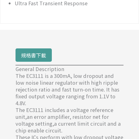
Ultra Fast Transient Response
規格書下載
General Description
The EC3111 is a 300mA, low dropout and
low noise linear regulator with high ripple
rejection ratio and fast turn-on time. It has
fixed output voltage ranging from 1.1V to
4.8V.
The EC3111 includes a voltage reference
unit,an error amplifier, resistor net for
voltage setting,a current limit circuit and a
chip enable circuit.
These ICs perform with low dropout voltage