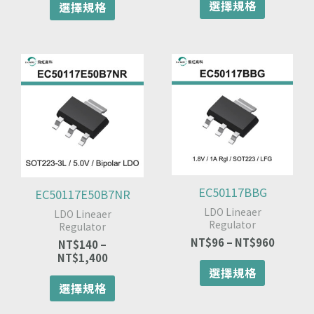
選擇規格
選擇規格
選
選
擇
擇
選
選
項
項
價
此
此
價
格
格
產
產
範
範
品
品
圍：
圍：
有
有
NT$140
NT$96
多
多
到
到
種
種
NT$1,400
NT$960
款
款
式。
式。
可
可
EC50117BBG
EC50117E50B7NR
在
在
LDO Lineaer
LDO Lineaer
產
產
Regulator
Regulator
品
品
NT$
96
–
NT$
960
NT$
140
–
頁
頁
NT$
1,400
面
面
選擇規格
選
選
選擇規格
擇
擇
選
選