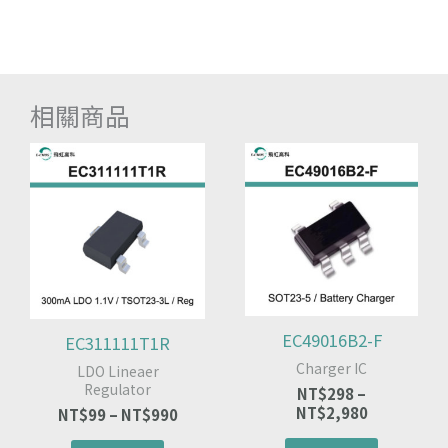
相關商品
此
價
價
此
格
格
產
產
範
範
品
品
圍：
圍：
有
有
NT$99
NT$298
多
多
到
到
種
種
NT$990
NT$2,980
款
款
式。
式。
可
可
EC49016B2-F
EC311111T1R
在
在
Charger IC
LDO Lineaer
產
產
Regulator
NT$
298
–
品
品
NT$
2,980
NT$
99
–
NT$
990
頁
頁
面
面