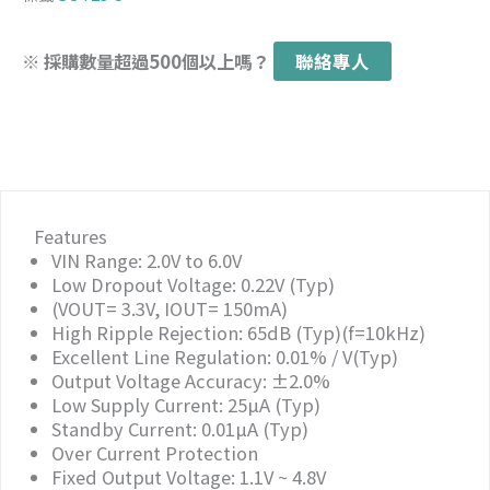
※ 採購數量超過500個以上嗎？
聯絡專人
Features
VIN Range: 2.0V to 6.0V
Low Dropout Voltage: 0.22V (Typ)
(VOUT= 3.3V, IOUT= 150mA)
High Ripple Rejection: 65dB (Typ)(f=10kHz)
Excellent Line Regulation: 0.01% / V(Typ)
Output Voltage Accuracy: ±2.0%
Low Supply Current: 25µA (Typ)
Standby Current: 0.01µA (Typ)
Over Current Protection
Fixed Output Voltage: 1.1V ~ 4.8V