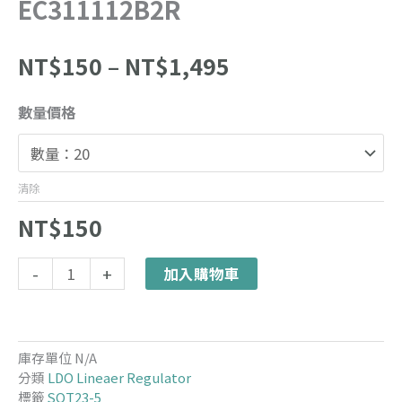
EC311112B2R
價
NT$
150
–
NT$
1,495
格
範
EC311112B2R
數量價格
圍：
數
NT$150
量
到
NT$1,495
清除
NT$
150
Alternative:
-
+
加入購物車
庫存單位
N/A
分類
LDO Lineaer Regulator
標籤
SOT23-5