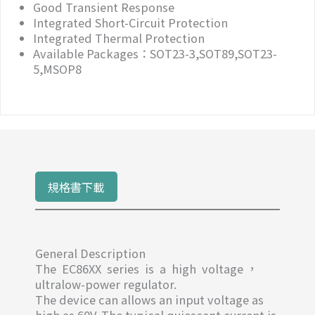
Good Transient Response
Integrated Short-Circuit Protection
Integrated Thermal Protection
Available Packages：SOT23-3,SOT89,SOT23-
5,MSOP8
規格書下載
General Description
The EC86XX series is a high voltage ，
ultralow-power regulator.
The device can allows an input voltage as
high as 60V. The typical quiescent current is