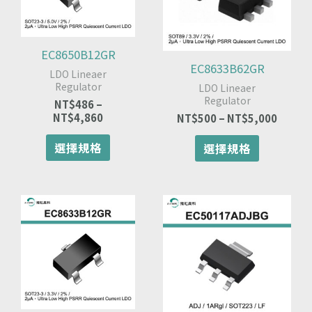
種
種
NT$4,860
NT$5,
款
款
式。
式。
可
可
EC8650B12GR
在
在
EC8633B62GR
LDO Lineaer
產
產
Regulator
LDO Lineaer
品
品
Regulator
NT$
486
–
頁
頁
NT$
4,860
NT$
500
–
NT$
5,000
面
面
選
選
選擇規格
選擇規格
擇
擇
選
選
項
項
價
此
此
價
格
格
產
產
範
範
品
品
圍：
圍：
有
有
NT$490
NT$14
多
多
到
到
種
種
NT$4,900
NT$1,
款
款
式。
式。