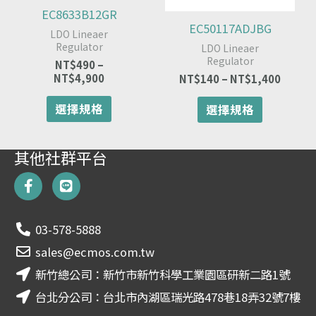
可
可
EC8633B12GR
在
在
EC50117ADJBG
LDO Lineaer
產
產
Regulator
LDO Lineaer
品
品
Regulator
NT$
490
–
頁
頁
NT$
4,900
NT$
140
–
NT$
1,400
面
面
選
選
選擇規格
選擇規格
擇
擇
選
選
項
項
其他社群平台
F
L
a
i
c
n
e
e
03-578-5888
b
o
sales@ecmos.com.tw
o
新竹總公司：新竹市新竹科學工業園區研新二路1號
k
-
台北分公司：台北市內湖區瑞光路478巷18弄32號7樓
f