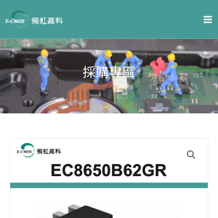
跳
至
主
要
內
容
採購專區