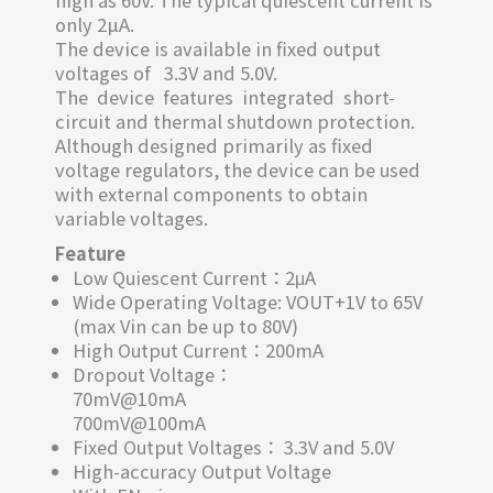
only 2µA.
The device is available in fixed output
voltages of 3.3V and 5.0V.
The device features integrated short-
circuit and thermal shutdown protection.
Although designed primarily as fixed
voltage regulators, the device can be used
with external components to obtain
variable voltages.
Feature
Low Quiescent Current：2μA
Wide Operating Voltage: VOUT+1V to 65V
(max Vin can be up to 80V)
High Output Current：200mA
Dropout Voltage：
70mV@10mA
700mV@100mA
Fixed Output Voltages： 3.3V and 5.0V
High-accuracy Output Voltage