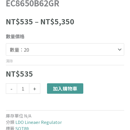
EC8650B62GR
價
NT$
535
–
NT$
5,350
格
範
EC8650B62GR
數量價格
圍：
數
NT$535
量
到
NT$5,350
清除
NT$
535
Alternative:
-
+
加入購物車
庫存單位
N/A
分類
LDO Lineaer Regulator
標籤
SOT89