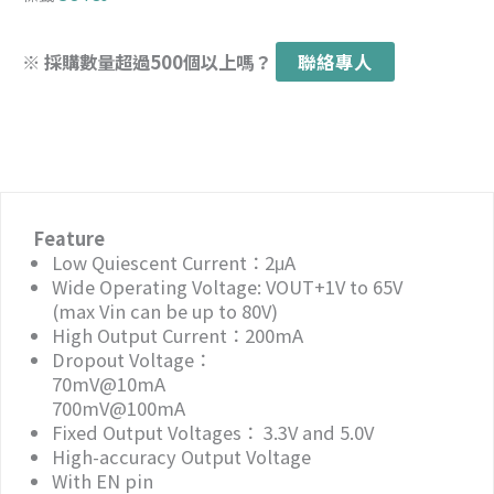
※ 採購數量超過500個以上嗎？
聯絡專人
Feature
Low Quiescent Current：2μA
Wide Operating Voltage: VOUT+1V to 65V
(max Vin can be up to 80V)
High Output Current：200mA
Dropout Voltage：
70mV@10mA
700mV@100mA
Fixed Output Voltages： 3.3V and 5.0V
High-accuracy Output Voltage
With EN pin