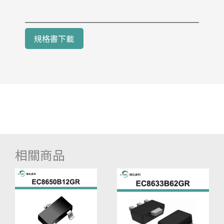
規格書下載
相關商品
價
此
此
價
格
格
產
產
範
範
品
品
圍：
圍：
有
有
NT$486
NT$50
多
多
到
到