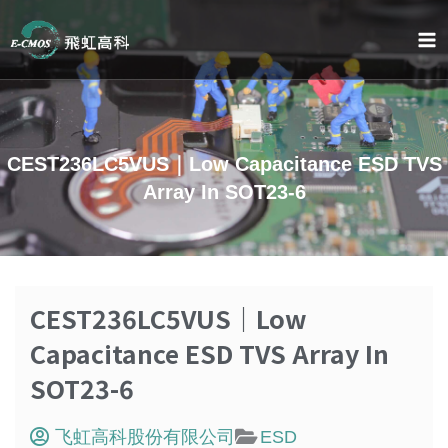
跳
至
内
容
CEST236LC5VUS｜Low Capacitance ESD TVS
Array In SOT23-6
CEST236LC5VUS｜Low
Capacitance ESD TVS Array In
SOT23-6
飞虹高科股份有限公司
ESD