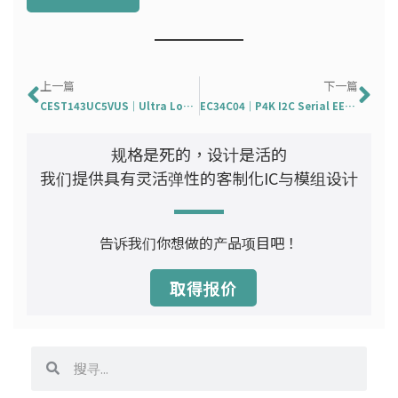
Prev
下
上一篇
下一篇
CEST143UC5VUS｜Ultra Low Capacitance ESD TVS Array In SOT-143
EC34C04｜P4K I2C Serial EEPROM with Software Write Protection
规格是死的，设计是活的
我们提供具有灵活弹性的客制化IC与模组设计
告诉我们你想做的产品项目吧！
取得报价
搜
搜
寻
寻