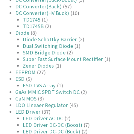
DC Converter(Buck)
(57)
DC Converter(HV Buck)
(10)
TD1745
(1)
TD1745B
(2)
Diode
(8)
Diode Schottky Barrier
(2)
Dual Switching Diode
(1)
SMD Bridge Diode
(2)
Super Fast Surface Mount Rectifier
(1)
Zener Diodes
(1)
EEPROM
(27)
ESD
(5)
ESD TVS Array
(1)
GaAs MMIC SPDT Switch DC
(2)
GaN MOS
(3)
LDO Lineaer Regulator
(45)
LED Driver
(37)
LED Driver AC-DC
(2)
LED Driver DC-DC (Boost)
(7)
LED Driver DC-DC (Buck)
(2)