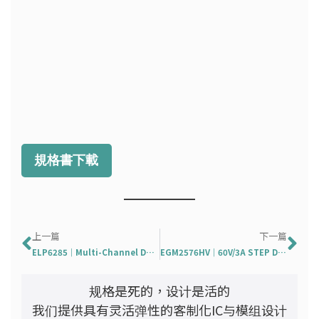
規格書下載
Prev
下
上一篇
下一篇
ELP6285｜Multi-Channel DC-DC Converter for LCD Panel
EGM2576HV｜60V/3A STEP DOWN VOLTAGE SWITCHING REGULATORS
规格是死的，设计是活的
我们提供具有灵活弹性的客制化IC与模组设计