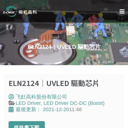
跳
至
内
容
ELN2124｜UVLED 驅動芯片
ELN2124｜UVLED 驅動芯片
飞虹高科股份有限公司
LED Driver
,
LED Driver DC-DC (Boost)
最後更新：
2021-12-20
11:48
規格書下載