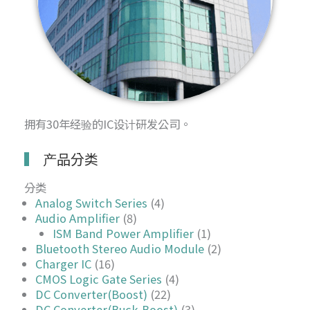
拥有30年经验的IC设计研发公司。
产品分类
分类
Analog Switch Series
(4)
Audio Amplifier
(8)
ISM Band Power Amplifier
(1)
Bluetooth Stereo Audio Module
(2)
Charger IC
(16)
CMOS Logic Gate Series
(4)
DC Converter(Boost)
(22)
DC Converter(Buck-Boost)
(3)