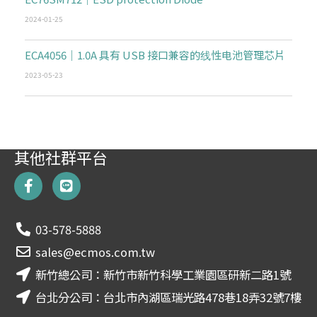
2024-01-25
ECA4056｜1.0A 具有 USB 接口兼容的线性电池管理芯片
2023-05-23
其他社群平台
F
L
a
i
c
n
e
e
03-578-5888
b
o
sales@ecmos.com.tw
o
新竹總公司：新竹市新竹科學工業園區研新二路1號
k
-
台北分公司：台北市內湖區瑞光路478巷18弄32號7樓
f