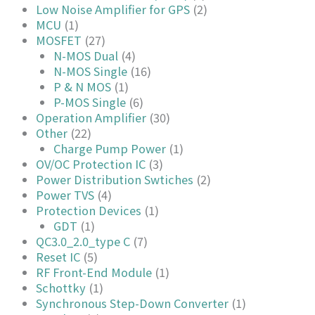
Low Noise Amplifier for GPS
(2)
MCU
(1)
MOSFET
(27)
N-MOS Dual
(4)
N-MOS Single
(16)
P & N MOS
(1)
P-MOS Single
(6)
Operation Amplifier
(30)
Other
(22)
Charge Pump Power
(1)
OV/OC Protection IC
(3)
Power Distribution Swtiches
(2)
Power TVS
(4)
Protection Devices
(1)
GDT
(1)
QC3.0_2.0_type C
(7)
Reset IC
(5)
RF Front-End Module
(1)
Schottky
(1)
Synchronous Step-Down Converter
(1)