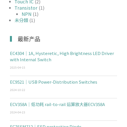
Touch IC
(2)
Transistor
(1)
NPN
(1)
未分類
(1)
最新产品
EC4304｜1A, Hysteretic, High Brightness LED Driver
with Internal Switch
2025-04-15
EC9521｜USB Power-Distribution Switches
2024-10-22
ECV358A｜低功耗 rail-to-rail 运算放大器ECV358A
2024-04-23
EC76SM712｜ESD protection Diode