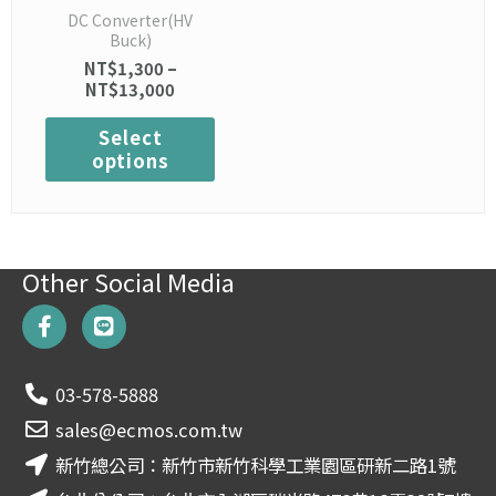
on
DC Converter(HV
the
Buck)
product
NT$
1,300
–
page
NT$
13,000
Select
options
Other Social Media
F
L
a
i
c
n
e
e
03-578-5888
b
o
sales@ecmos.com.tw
o
新竹總公司：新竹市新竹科學工業園區研新二路1號
k
-