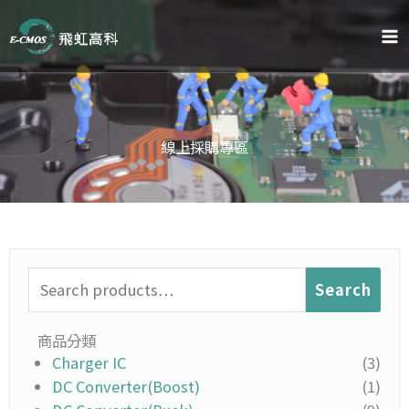
Skip
to
content
線上採購專區
Search
Search
for:
商品分類
Charger IC
(3)
DC Converter(Boost)
(1)