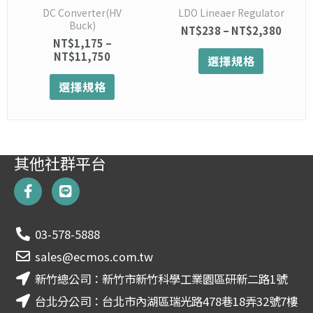
產
產
DC Converter(HV
LDO Lineaer Regulator
品
品
Buck)
NT$
238
–
NT$
2,380
頁
頁
NT$
1,175
–
面
面
NT$
11,750
選擇規格
選
選
擇
擇
選擇規格
選
選
項
項
其他社群平台
F
L
a
i
c
n
e
e
03-578-5888
b
o
sales@ecmos.com.tw
o
新竹總公司：新竹市新竹科學工業園區研新二路1號
k
-
台北分公司：台北市內湖區瑞光路478巷18弄32號7樓
f