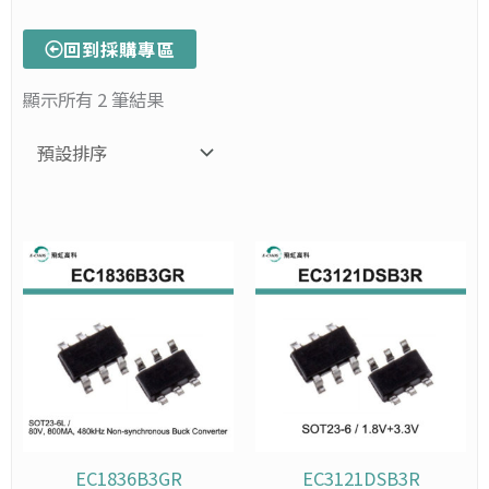
回到採購專區
顯示所有 2 筆結果
價
此
此
價
格
格
產
產
範
範
品
品
圍：
圍：
有
有
NT$1,175
NT$2
多
多
到
到
種
種
NT$11,750
NT$2,
款
款
式。
式。
可
可
在
在
EC1836B3GR
EC3121DSB3R