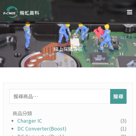
跳
至
主
要
內
容
線上採購專區
搜
搜尋
尋
關
鍵
商品分類
字:
Charger IC
(3)
DC Converter(Boost)
(1)