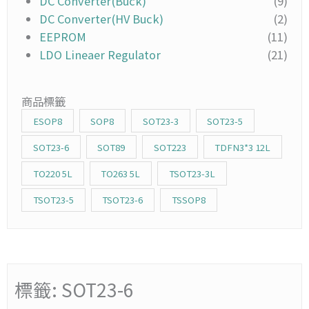
DC Converter(Buck)
(9)
DC Converter(HV Buck)
(2)
EEPROM
(11)
LDO Lineaer Regulator
(21)
商品標籤
ESOP8
SOP8
SOT23-3
SOT23-5
SOT23-6
SOT89
SOT223
TDFN3*3 12L
TO220 5L
TO263 5L
TSOT23-3L
TSOT23-5
TSOT23-6
TSSOP8
標籤: SOT23-6