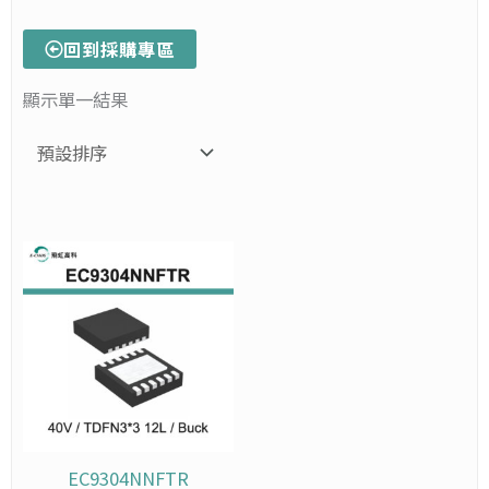
回到採購專區
顯示單一結果
價
此
格
產
範
品
圍：
有
NT$1,023
多
到
種
NT$10,225
款
式。
可
在
EC9304NNFTR