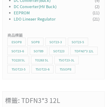
DC Converter(Buck)
(9)
DC Converter(HV Buck)
(2)
EEPROM
(11)
LDO Lineaer Regulator
(21)
商品標籤
ESOP8
SOP8
SOT23-3
SOT23-5
SOT23-6
SOT89
SOT223
TDFN3*3 12L
TO220 5L
TO263 5L
TSOT23-3L
TSOT23-5
TSOT23-6
TSSOP8
標籤: TDFN3*3 12L