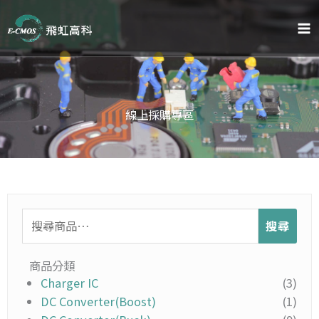
跳
至
主
要
內
容
線上採購專區
搜
搜尋
尋
關
鍵
商品分類
字:
Charger IC
(3)
DC Converter(Boost)
(1)