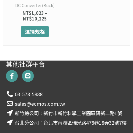
產
DC Converter(Buck)
品
NT$
1,023
–
頁
NT$
10,225
面
選
選擇規格
擇
選
項
其他社群平台
F
L
a
i
c
n
e
e
03-578-5888
b
o
sales@ecmos.com.tw
o
新竹總公司：新竹市新竹科學工業園區研新二路1號
k
-
台北分公司：台北市內湖區瑞光路478巷18弄32號7樓
f