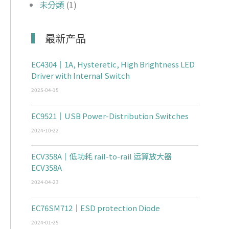
未分類
(1)
最新产品
EC4304｜1A, Hysteretic, High Brightness LED
Driver with Internal Switch
2025-04-15
EC9521｜USB Power-Distribution Switches
2024-10-22
ECV358A｜低功耗 rail-to-rail 运算放大器
ECV358A
2024-04-23
EC76SM712｜ESD protection Diode
2024-01-25