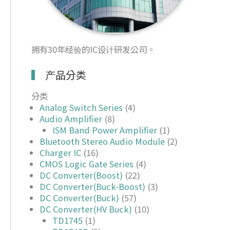
拥有30年经验的IC设计研发公司。
产品分类
分类
Analog Switch Series
(4)
Audio Amplifier
(8)
ISM Band Power Amplifier
(1)
Bluetooth Stereo Audio Module
(2)
Charger IC
(16)
CMOS Logic Gate Series
(4)
DC Converter(Boost)
(22)
DC Converter(Buck-Boost)
(3)
DC Converter(Buck)
(57)
DC Converter(HV Buck)
(10)
TD1745
(1)