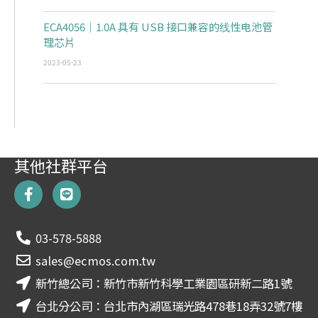
ECA4056｜1.0A 具有 USB 接口兼容的线性电池管
理芯片
2023-05-23
其他社群平台
F
L
a
i
c
n
e
e
03-578-5888
b
o
sales@ecmos.com.tw
o
新竹總公司：新竹市新竹科學工業園區研新二路1號
k
-
台北分公司：台北市內湖區瑞光路478巷18弄32號7樓
f