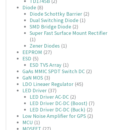
TD1745B
(2)
Diode
(8)
Diode Schottky Barrier
(2)
Dual Switching Diode
(1)
SMD Bridge Diode
(2)
Super Fast Surface Mount Rectifier
(1)
Zener Diodes
(1)
EEPROM
(27)
ESD
(5)
ESD TVS Array
(1)
GaAs MMIC SPDT Switch DC
(2)
GaN MOS
(3)
LDO Lineaer Regulator
(45)
LED Driver
(37)
LED Driver AC-DC
(2)
LED Driver DC-DC (Boost)
(7)
LED Driver DC-DC (Buck)
(2)
Low Noise Amplifier for GPS
(2)
MCU
(1)
MOSFET
(27)