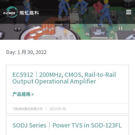
跳
至
内
產品搜尋
容
Day: 1 月 30, 2022
EC5912｜200MHz, CMOS, Rail-to-Rail
页
页
Output Operational Amplifier
产品规格 »
面
面
飞虹高科股份有限公司
2022-01-30
SODJ Series｜Power TVS in SOD-123FL