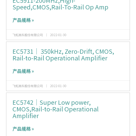
EC5911-200MHz,High-
Speed,CMOS,Rail-To-Rail Op Amp
产品规格 »
飞虹高科股份有限公司
2022-01-30
EC5731｜ 350kHz, Zero-Drift, CMOS,
Rail-to-Rail Operational Amplifier
产品规格 »
飞虹高科股份有限公司
2022-01-30
EC5742｜Super Low power,
CMOS,Rail-to-Rail Operational
Amplifier
产品规格 »