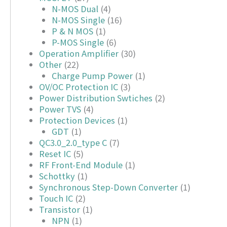
N-MOS Dual
(4)
N-MOS Single
(16)
P & N MOS
(1)
P-MOS Single
(6)
Operation Amplifier
(30)
Other
(22)
Charge Pump Power
(1)
OV/OC Protection IC
(3)
Power Distribution Swtiches
(2)
Power TVS
(4)
Protection Devices
(1)
GDT
(1)
QC3.0_2.0_type C
(7)
Reset IC
(5)
RF Front-End Module
(1)
Schottky
(1)
Synchronous Step-Down Converter
(1)
Touch IC
(2)
Transistor
(1)
NPN
(1)