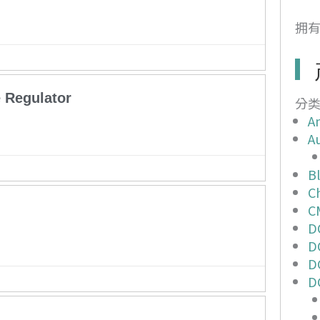
拥有
 Regulator
分
An
Au
B
Ch
C
D
D
D
D