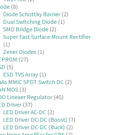
iode
(8)
Diode Schottky Barrier
(2)
Dual Switching Diode
(1)
SMD Bridge Diode
(2)
Super Fast Surface Mount Rectifier
(1)
Zener Diodes
(1)
EPROM
(27)
SD
(5)
ESD TVS Array
(1)
aAs MMIC SPDT Switch DC
(2)
aN MOS
(3)
DO Lineaer Regulator
(45)
ED Driver
(37)
LED Driver AC-DC
(2)
LED Driver DC-DC (Boost)
(7)
LED Driver DC-DC (Buck)
(2)
w Noise Amplifier for GPS
(2)