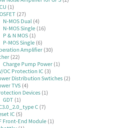
CU
(1)
OSFET
(27)
N-MOS Dual
(4)
N-MOS Single
(16)
P & N MOS
(1)
P-MOS Single
(6)
eration Amplifier
(30)
ther
(22)
Charge Pump Power
(1)
V/OC Protection IC
(3)
wer Distribution Swtiches
(2)
ower TVS
(4)
rotection Devices
(1)
GDT
(1)
C3.0_2.0_type C
(7)
set IC
(5)
F Front-End Module
(1)
chottky
(1)