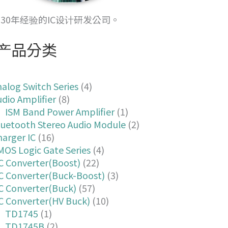
30年经验的IC设计研发公司。
产品分类
类
alog Switch Series
(4)
dio Amplifier
(8)
ISM Band Power Amplifier
(1)
luetooth Stereo Audio Module
(2)
arger IC
(16)
MOS Logic Gate Series
(4)
C Converter(Boost)
(22)
C Converter(Buck-Boost)
(3)
C Converter(Buck)
(57)
C Converter(HV Buck)
(10)
TD1745
(1)
TD1745B
(2)