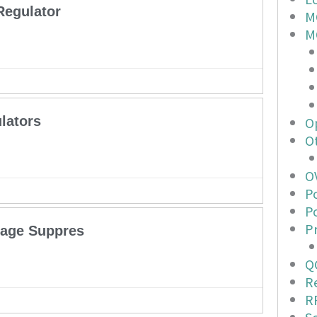
Regulator
M
M
Op
lators
O
O
Po
P
P
age Suppres
Q
Re
R
S