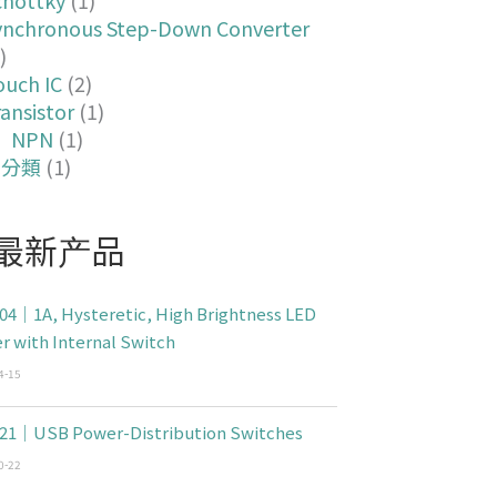
ynchronous Step-Down Converter
)
ouch IC
(2)
ansistor
(1)
NPN
(1)
未分類
(1)
最新产品
04｜1A, Hysteretic, High Brightness LED
er with Internal Switch
4-15
21｜USB Power-Distribution Switches
0-22