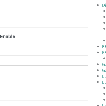
D
Enable
E
E
G
G
L
L
Lo