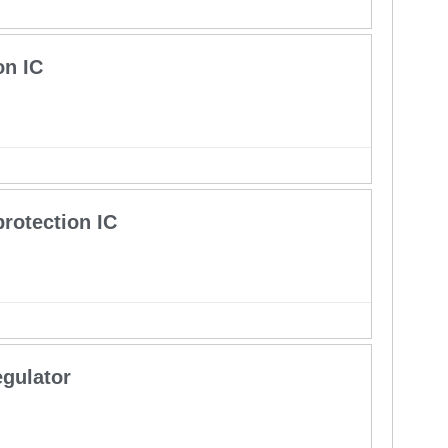
on IC
rotection IC
gulator