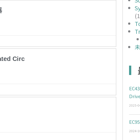
S
器
(1
T
Tr
ted Circ
EC43
Driv
2025-0
EC95
2024-1