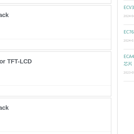
ECV
ack
2024-0
EC76
2024-0
ECA
or TFT-LCD
芯片
2023-0
ack