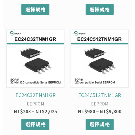
面
面
選擇規格
選擇規格
選
選
擇
擇
選
選
項
項
此
價
此
價
格
格
產
產
範
範
品
品
圍：
圍：
有
有
NT$203
NT$9
多
多
到
到
種
種
NT$2,025
NT$9,
款
款
式。
式。
可
可
在
在
EC24C32TNM1GR
EC24C512TNM1GR
產
產
EEPROM
EEPROM
品
品
NT$
203
–
NT$
2,025
NT$
980
–
NT$
9,800
頁
頁
面
面
選擇規格
選擇規格
選
選
擇
擇