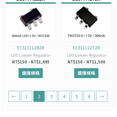
範
範
品
品
圍：
圍：
有
有
NT$150
NT$1
多
多
到
到
種
種
NT$1,495
NT$1,
款
款
式。
式。
可
可
在
在
EC311112B2R
EC311112T2R
產
產
LDO Lineaer Regulator
LDO Lineaer Regulator
品
品
NT$
150
–
NT$
1,495
NT$
150
–
NT$
1,500
頁
頁
面
面
選擇規格
選擇規格
選
選
擇
擇
選
選
項
項
←
1
2
3
4
5
6
→