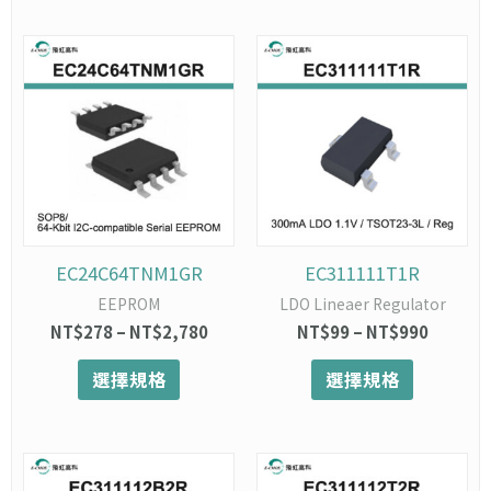
選
選
項
項
此
價
此
價
格
格
產
產
範
範
品
品
圍：
圍：
有
有
NT$278
NT$99
多
多
到
到
種
種
NT$2,780
NT$990
款
款
式。
式。
可
可
在
在
EC24C64TNM1GR
EC311111T1R
產
產
EEPROM
LDO Lineaer Regulator
品
品
NT$
278
–
NT$
2,780
NT$
99
–
NT$
990
頁
頁
面
面
選擇規格
選擇規格
選
選
擇
擇
選
選
項
項
此
價
此
價
格
格
產
產