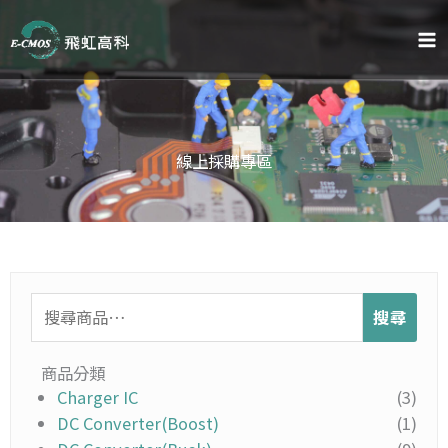
跳
至
主
要
內
容
線上採購專區
搜
搜尋
尋
關
鍵
商品分類
字:
Charger IC
(3)
DC Converter(Boost)
(1)