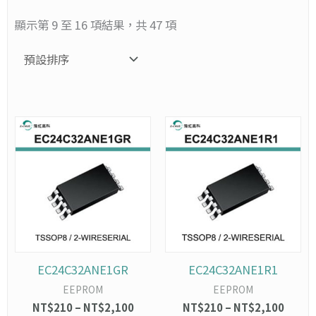
顯示第 9 至 16 項結果，共 47 項
此
價
此
價
格
格
產
產
範
範
品
品
圍：
圍：
有
有
NT$210
NT$2
多
多
到
到
種
種
NT$2,100
NT$2,
款
款
式。
式。
可
可
在
在
EC24C32ANE1GR
EC24C32ANE1R1
產
產
EEPROM
EEPROM
品
品
NT$
210
–
NT$
2,100
NT$
210
–
NT$
2,100
頁
頁