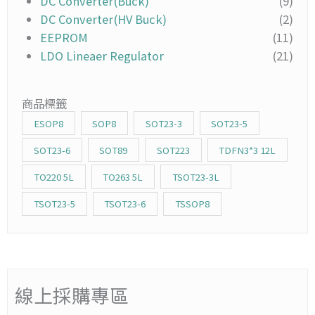
DC Converter(Buck)
(9)
DC Converter(HV Buck)
(2)
EEPROM
(11)
LDO Lineaer Regulator
(21)
商品標籤
ESOP8
SOP8
SOT23-3
SOT23-5
SOT23-6
SOT89
SOT223
TDFN3*3 12L
TO220 5L
TO263 5L
TSOT23-3L
TSOT23-5
TSOT23-6
TSSOP8
線上採購專區