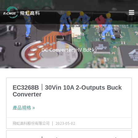
跳
至
主
要
內
容
DC Converter(HV Buck)
EC3268B｜30Vin 10A 2-Outputs Buck
Converter
產品規格 »
飛虹高科股份有限公司
2023-05-02