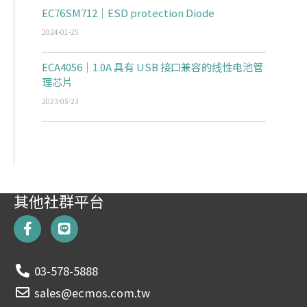
EC76SM712｜ESD protection Diode
2024-01-25
ECA4056｜1.0A 具有 USB 接口兼容的线性电池管
理芯片
2023-05-23
其他社群平台
F
L
a
i
c
n
e
e
03-578-5888
b
o
sales@ecmos.com.tw
o