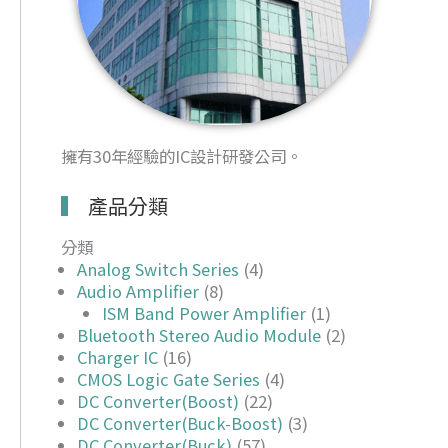
擁有30年經驗的IC設計研發公司。
產品分類
分類
Analog Switch Series
(4)
Audio Amplifier
(8)
ISM Band Power Amplifier
(1)
Bluetooth Stereo Audio Module
(2)
Charger IC
(16)
CMOS Logic Gate Series
(4)
DC Converter(Boost)
(22)
DC Converter(Buck-Boost)
(3)
DC Converter(Buck)
(57)