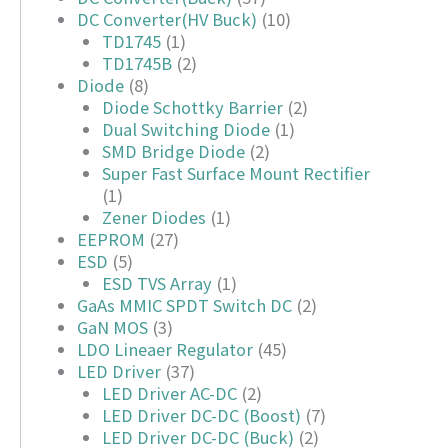
DC Converter(HV Buck)
(10)
TD1745
(1)
TD1745B
(2)
Diode
(8)
Diode Schottky Barrier
(2)
Dual Switching Diode
(1)
SMD Bridge Diode
(2)
Super Fast Surface Mount Rectifier
(1)
Zener Diodes
(1)
EEPROM
(27)
ESD
(5)
ESD TVS Array
(1)
GaAs MMIC SPDT Switch DC
(2)
GaN MOS
(3)
LDO Lineaer Regulator
(45)
LED Driver
(37)
LED Driver AC-DC
(2)
LED Driver DC-DC (Boost)
(7)
LED Driver DC-DC (Buck)
(2)