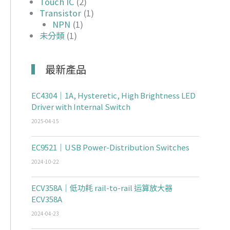
Touch IC
(2)
Transistor
(1)
NPN
(1)
未分類
(1)
最新產品
EC4304｜1A, Hysteretic, High Brightness LED
Driver with Internal Switch
2025-04-15
EC9521｜USB Power-Distribution Switches
2024-10-22
ECV358A｜低功耗 rail-to-rail 运算放大器
ECV358A
2024-04-23