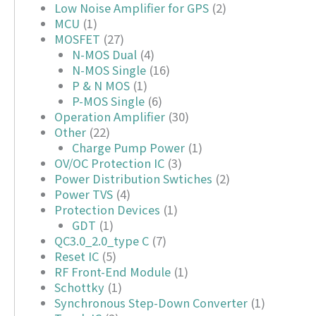
Low Noise Amplifier for GPS
(2)
MCU
(1)
MOSFET
(27)
N-MOS Dual
(4)
N-MOS Single
(16)
P & N MOS
(1)
P-MOS Single
(6)
Operation Amplifier
(30)
Other
(22)
Charge Pump Power
(1)
OV/OC Protection IC
(3)
Power Distribution Swtiches
(2)
Power TVS
(4)
Protection Devices
(1)
GDT
(1)
QC3.0_2.0_type C
(7)
Reset IC
(5)
RF Front-End Module
(1)
Schottky
(1)
Synchronous Step-Down Converter
(1)