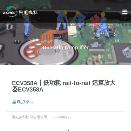
跳
至
主
要
內
容
Operation Amplifier
頁
頁
面
面
ECV358A｜低功耗 rail-to-rail 运算放大
器ECV358A
產品規格 »
飛虹高科股份有限公司
2024-04-23