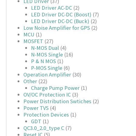
LED Driver
(37)
LED Driver AC-DC
(2)
LED Driver DC-DC (Boost)
(7)
LED Driver DC-DC (Buck)
(2)
Low Noise Amplifier for GPS
(2)
MCU
(1)
MOSFET
(27)
N-MOS Dual
(4)
N-MOS Single
(16)
P & N MOS
(1)
P-MOS Single
(6)
Operation Amplifier
(30)
Other
(22)
Charge Pump Power
(1)
OV/OC Protection IC
(3)
Power Distribution Swtiches
(2)
Power TVS
(4)
Protection Devices
(1)
GDT
(1)
QC3.0_2.0_type C
(7)
Reset IC
(5)