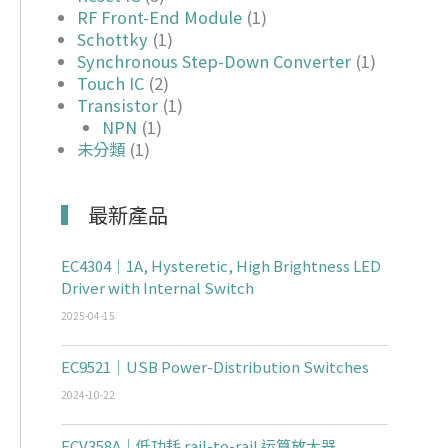
RF Front-End Module
(1)
Schottky
(1)
Synchronous Step-Down Converter
(1)
Touch IC
(2)
Transistor
(1)
NPN
(1)
未分類
(1)
最新產品
EC4304｜1A, Hysteretic, High Brightness LED
Driver with Internal Switch
2025-04-15
EC9521｜USB Power-Distribution Switches
2024-10-22
ECV358A｜低功耗 rail-to-rail 运算放大器