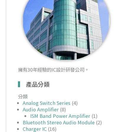
擁有30年經驗的IC設計研發公司。
產品分類
分類
Analog Switch Series
(4)
Audio Amplifier
(8)
ISM Band Power Amplifier
(1)
Bluetooth Stereo Audio Module
(2)
Charger IC
(16)