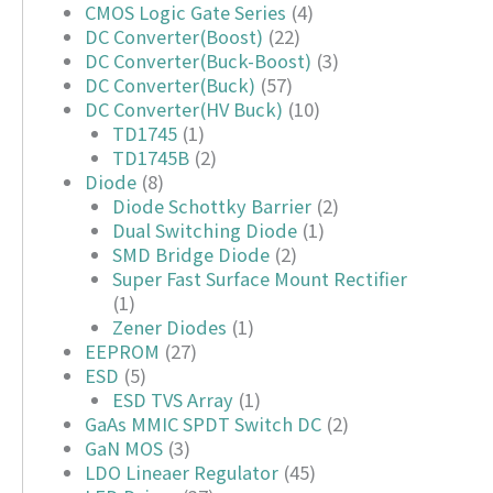
CMOS Logic Gate Series
(4)
DC Converter(Boost)
(22)
DC Converter(Buck-Boost)
(3)
DC Converter(Buck)
(57)
DC Converter(HV Buck)
(10)
TD1745
(1)
TD1745B
(2)
Diode
(8)
Diode Schottky Barrier
(2)
Dual Switching Diode
(1)
SMD Bridge Diode
(2)
Super Fast Surface Mount Rectifier
(1)
Zener Diodes
(1)
EEPROM
(27)
ESD
(5)
ESD TVS Array
(1)
GaAs MMIC SPDT Switch DC
(2)
GaN MOS
(3)
LDO Lineaer Regulator
(45)