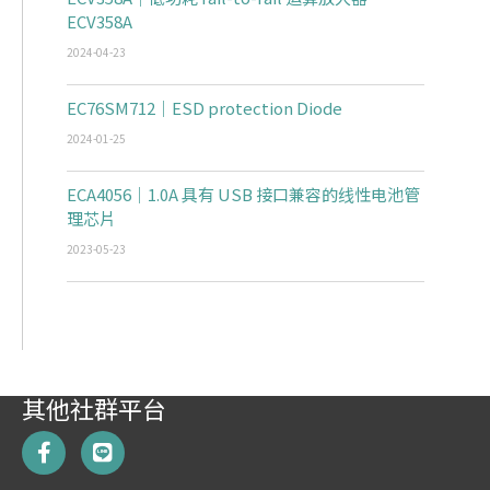
ECV358A
2024-04-23
EC76SM712｜ESD protection Diode
2024-01-25
ECA4056｜1.0A 具有 USB 接口兼容的线性电池管
理芯片
2023-05-23
其他社群平台
F
L
a
i
c
n